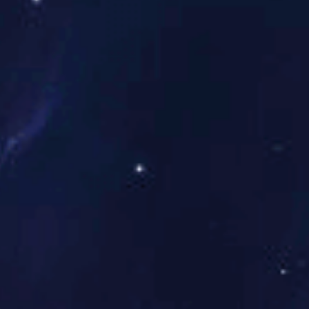
过精彩瞬间。
除了时间之外，赛事地点也是值得关注的一部分。AT&T
中心作为马刺队的主场，不仅设施先进，而且氛围热
烈，是观众体验现场篮球魅力的不二之选。不过，对于
无法亲临现场的观众来说，通过电视或网络直播观看同
样能感受到比赛带来的激动与震撼。
2、直播渠道与观看方式
接下来，我们就来讨论如何观看这场激烈对决。目前，
有多种途径可以收看马刺与勇士的比赛。在国内，一些
大型体育频道，如CCTV5和腾讯体育都会进行现场直
播，为广大球迷提供高质量的视频内容。此外，还有一
些网络平台如优酷、爱奇艺等也会同步跟进，为更多观
众提供便利。
对于那些习惯使用手机或平板设备观看的人士，可以下
载相应的APP，比如NBA官方APP或其他体育直播应用。
这些平台通常会提供实时数据更新，以及赛后的精彩集
锦，让你不错过任何一个重要环节。同时，在社交媒体
上，也会有许多专业分析师进行实时解说和互动，为球
迷们增添不少乐趣。