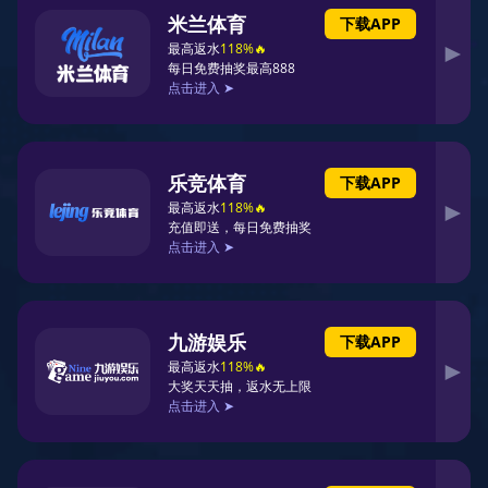
马刺勇士激战在即
3月19日直播时间
及观看方式全攻略
2026-06-04
在即将到来的3月19日，NBA赛季中备受瞩目的对决将上
演，圣安东尼奥马刺队将与金州勇士队展开激烈的较