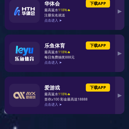
量。这场比赛不仅是两支球队实力的碰撞，更是球迷们
期待已久的盛宴。本文将为您提供关于此次比赛的重要
信息，包括直播时间、观看方式以及相关的赛事背景分
析，帮助球迷们更好地了解并参与到这场篮球盛事中
来。通过对双方阵容、战术特点及历史交锋记录的深度
解析，我们希望能够让您在观看比赛时更加投入和享受
这场精彩绝伦的对决。
1、赛事基本信息介绍
首先，让我们来看一下这场比赛的基本信息。马刺和勇
士都是NBA历史上极具影响力的球队，各自拥有众多荣
誉和辉煌时刻。在过去几个赛季中，这两支球队虽经历
了人员变动，但依然保持着竞争力。本次交锋将在圣安
东尼奥进行，这里向来是马刺主场优势明显的地方，球
迷们热情高涨，将为主队带来强大的支持。
根据赛程安排，本场比赛定于2023年3月19日晚上8点
（当地时间）开球。对于中国观众来说，需要换算成北
京时间，即3月20日早上9点。为了确保不被错过，建议
各位球迷提前做好准备，调好闹钟，以免在关键时刻错