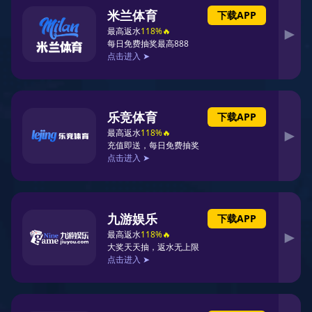
8月8日马刺与爵士
精彩对决录像回放
全程回顾与分析
2026-06-06
在2023年8月8日，NBA夏季联赛中，圣安东尼奥马刺队
与犹他爵士队展开了一场引人注目的对决。这场比赛不