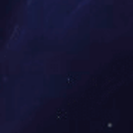
上不断追求卓越，实现自己的篮球梦想。
总结：
This game between the Spurs and the Jazz on August
8th showcased not only the individual talents of young
players but also highlighted the tactical acumen of
both coaching staffs. The thrilling moments and
competitive spirit shared in this matchup have set a
promising tone for both teams as they prepare for
the upcoming season.
The lessons learned from this match will undoubtedly
guide the development of key players and strategies
moving forward, leaving fans with high hopes for what
lies ahead in their respective journeys.
上一篇
下一篇