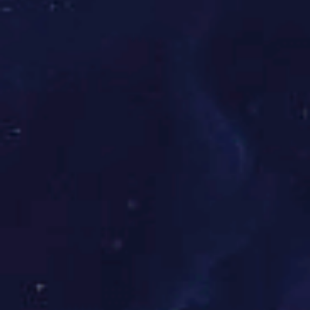
除了这些年轻才俊外，两队一些老将也发挥了重要作